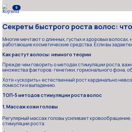
0
Секреты быстрого роста волос: чт
Многие мечтают о длинных, густых и здоровых волосах, 
работающие косметические средства. Если вы задаете
Как растут волосы: немного теории
Прежде чем говорить о методах стимуляции роста, важно
множества факторов: генетики, гормонального фона, об
Хотя «ускорить» естественный рост кардинально невоз
ломкости и выпадению.
ТОП-5 методов стимуляции роста волос
1. Массаж кожи головы
Регулярный массаж головы усиливает кровообращение, 
стимуляции роста.