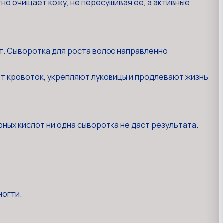
о очищает кожу, не пересушивая её, а активные
т. Сыворотка для роста волос направленно
ют кровоток, укрепляют луковицы и продлевают жизнь
рных кислот ни одна сыворотка не даст результата.
ногти.