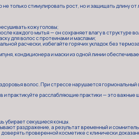
 не только стимулировать рост, но и защищать длину от 
ресушивать кожу головы;
сле каждого мытья — он сохраняет влагу в структуре во
ску для волос с протеинами и маслами;
альной расчески, избегайте горячих укладок без термоз
уня, кондиционера и маски из одной линии обеспечивае
здоровья волос. При стрессе нарушается гормональный фо
сов и практикуйте расслабляющие практики — это важные 
ишь убирает секущиеся концы.
ывают раздражение, а результат временный и сомнитель
е доверять проверенной косметике с клинически доказа