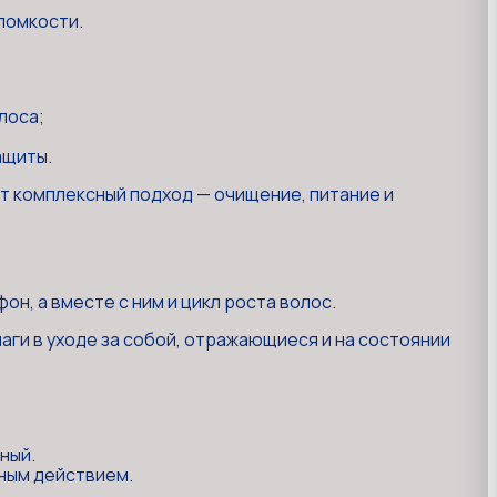
ломкости.
лоса;
ащиты.
т комплексный подход — очищение, питание и
н, а вместе с ним и цикл роста волос.
шаги в уходе за собой, отражающиеся и на состоянии
ный.
нным действием.