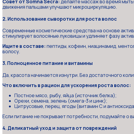
Совет от Somna Secra:
делайте массаж во время мытья
движения пальцами улучшают микроциркуляцию.
2. Использование сыворотки для роста волос
Современные косметические средства на основе активн
стимулирует волосяные луковицы и удлиняет фазу актив
Ищите в составе:
пептиды, кофеин, ниацинамид, менто
волосу.
3. Полноценное питание и витамины
Да, красота начинается изнутри. Без достаточного коли
Что включить в рацион для ускорения роста волос:
Постное мясо, рыбу, яйца (источник белка);
Орехи, семена, зелень (омега-3 и цинк);
Цитрусовые, перец, ягоды (витамин C и антиоксида
Если питание не покрывает потребности, подумайте о в
4. Деликатный уход и защита от повреждений