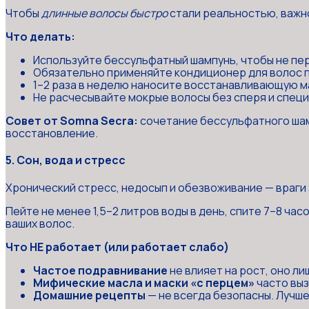
Чтобы
длинные волосы быстро
стали реальностью, важно
Что делать:
Используйте бессульфатный шампунь, чтобы не пе
Обязательно применяйте кондиционер для волос по
1–2 раза в неделю наносите восстанавливающую ма
Не расчесывайте мокрые волосы без сперя и специ
Совет от Somna Secra:
сочетание бессульфатного шамп
восстановление.
5. Сон, вода и стресс
Хронический стресс, недосып и обезвоживание — враги 
Пейте не менее 1,5–2 литров воды в день, спите 7–8 ча
ваших волос.
Что НЕ работает (или работает слабо)
Частое подравнивание
не влияет на рост, оно л
Мифические масла и маски «с перцем»
часто выз
Домашние рецепты
— не всегда безопасны. Лучш