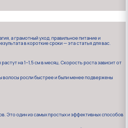
агия, а грамотный уход, правильное питание и
езультата в короткие сроки — эта статья для вас.
астут на 1–1,5 см в месяц. Скорость роста зависит от
бы волосы росли быстрее и были менее подвержены
в. Это один из самых простых и эффективных способов