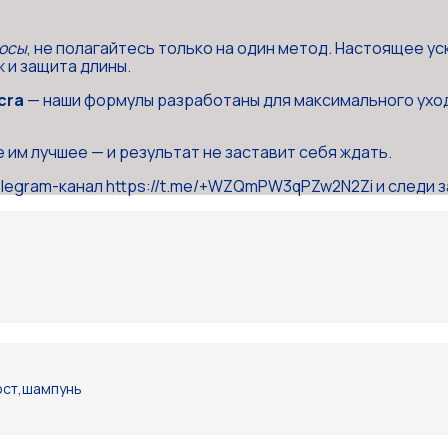
лосы
, не полагайтесь только на один метод. Настоящее ус
 и защита длины.
cra
— наши формулы разработаны для максимального ухода
 им лучшее — и результат не заставит себя ждать.
legram-канал https://t.me/+WZQmPW3qPZw2N2Zi и следи 
ост
,
шампунь