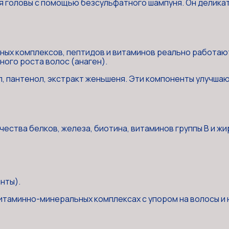
 головы с помощью безсульфатного шампуня. Он деликатн
ых комплексов, пептидов и витаминов реально работаю
ного роста волос (анаген).
л, пантенол, экстракт женьшеня. Эти компоненты улучша
чества белков, железа, биотина, витаминов группы B и жи
нты).
итаминно-минеральных комплексах с упором на волосы и 