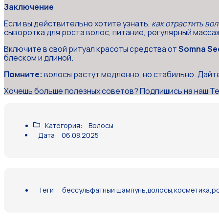
Заключение
Если вы действительно хотите узнать,
как отрастить во
сыворотка для роста волос, питание, регулярный массаж
Включите в свой ритуал красоты средства от
Somna Se
блеском и длиной.
Помните:
волосы растут медленно, но стабильно. Дайте
Хочешь больше полезных советов? Подпишись на наш Te
Категория:
Волосы
Дата:
06.08.2025
Теги:
бессульфатный шампунь
,
волосы
,
косметика
,
р